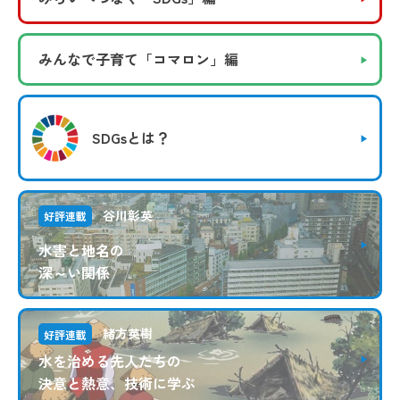
みんなで子育て
「コマロン」編
SDGsとは？
谷川彰英
好評連載
水害と地名の
深～い関係
緒方英樹
好評連載
水を治める先人たちの
決意と熱意、技術に学ぶ