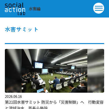
水害サミット
2026.06.16
第21回水害サミット 防災から「災害制御」へ 行動変容
と流域治水、首長ら熱論